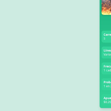
Carr
5
Líne
Varia
Frecu
1 cad
Prob
1 en
Apue
$0.20