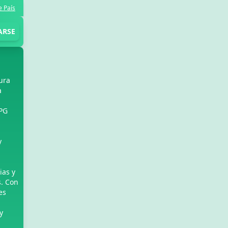
e País
ARSE
ura
a
RPG
y
ias y
s. Con
es
y