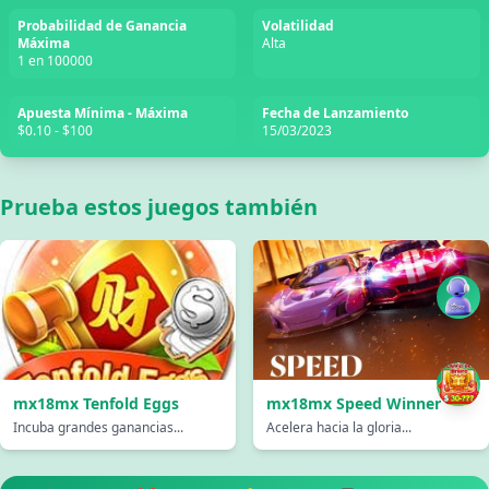
Probabilidad de Ganancia
Volatilidad
Máxima
Alta
1 en 100000
Apuesta Mínima - Máxima
Fecha de Lanzamiento
$0.10 - $100
15/03/2023
Prueba estos juegos también
mx18mx Tenfold Eggs
mx18mx Speed Winner
Incuba grandes ganancias...
Acelera hacia la gloria...